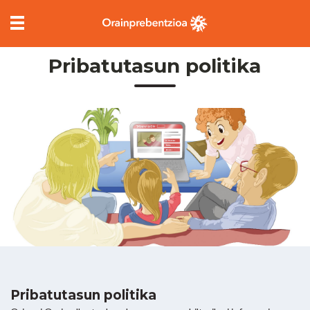
Abrir/Cerrar
menú,
oraintheme
Pribatutasun politika
Pribatutasun politika