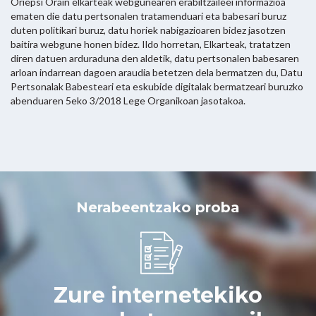
Oriepsi Orain elkarteak webgunearen erabiltzaileei informazioa
ematen die datu pertsonalen tratamenduari eta babesari buruz
duten politikari buruz, datu horiek nabigazioaren bidez jasotzen
baitira webgune honen bidez. Ildo horretan, Elkarteak, tratatzen
diren datuen arduraduna den aldetik, datu pertsonalen babesaren
arloan indarrean dagoen araudia betetzen dela bermatzen du, Datu
Pertsonalak Babesteari eta eskubide digitalak bermatzeari buruzko
abenduaren 5eko 3/2018 Lege Organikoan jasotakoa.
Nerabeentzako proba
Zure internetekiko