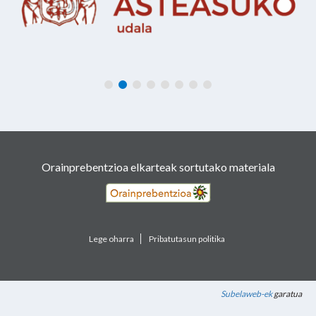
Orainprebentzioa elkarteak sortutako materiala
Lege oharra
Pribatutasun politika
Subelaweb-ek
garatua