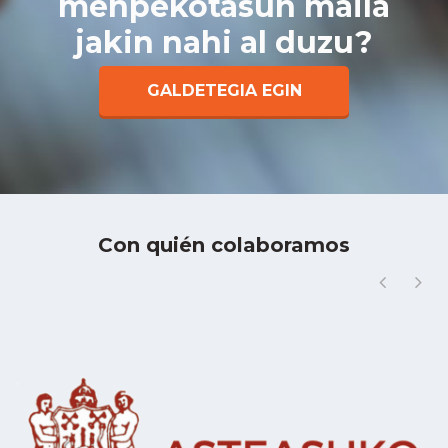
menpekotasun maila
jakin nahi al duzu?
GALDETEGIA EGIN
Con quién colaboramos