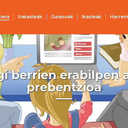
iera
Irakasleak
Gurasoak
Ikasleak
Harrem
i berrien erabilpen 
prebentzioa