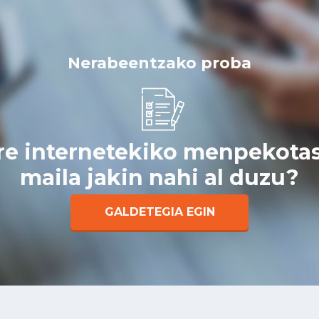
Nerabeentzako proba
re internetekiko menpekota
maila jakin nahi al duzu?
GALDETEGIA EGIN