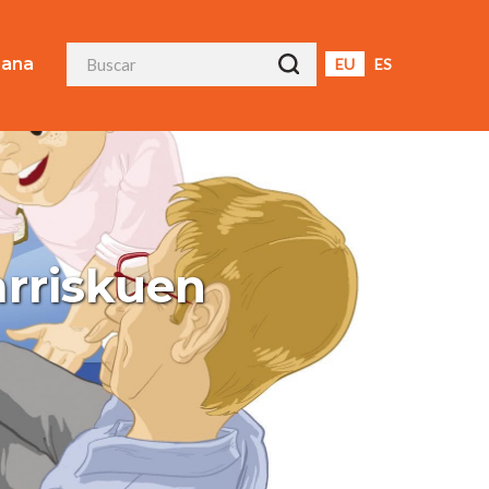
ana
EU
ES
arriskuen