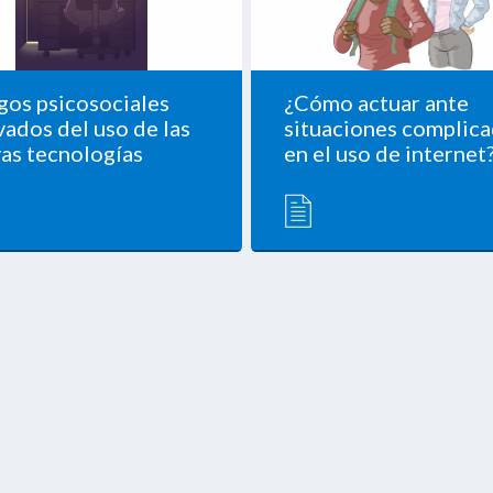
gos psicosociales
¿Cómo actuar ante
vados del uso de las
situaciones complic
as tecnologías
en el uso de internet