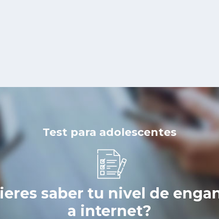
Test para adolescentes
ieres saber tu nivel de enga
a internet?