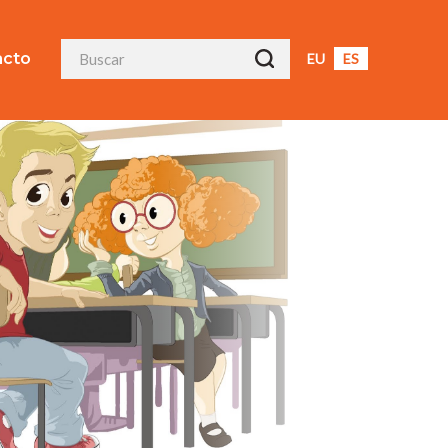
acto
EU
ES